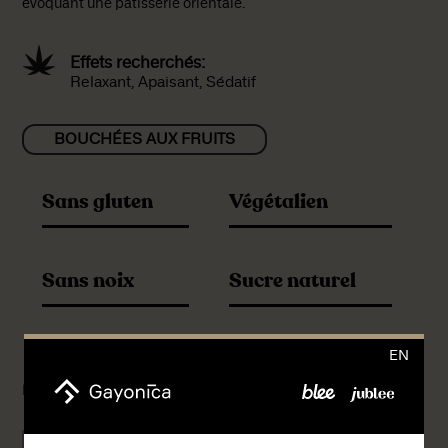
évoquant une pâtisserie orientale.
Effets recherchés:
Relaxant, Apaisant, Sédatif
BOUCHÉES AUX FRUITS
Sans gluten
Végétalien
Sans noix
Sucre naturel
EN
Posologies offertes par unité (20g)* :