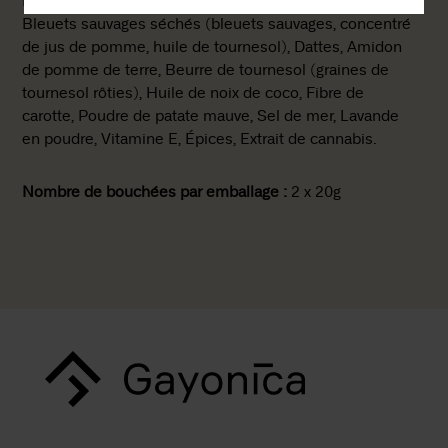
Ingrédients :
Bleuets sauvages séchés (bleuets sauvages, concentré
de jus de pomme, huile de tournesol), Dattes, Amidon
de pomme de terre, Beurre de tournesol (graines de
tournesol rôties), Huile de noix de coco, Fibre de
carotte, Poudre de patate mauve, Sel de mer, Lavande
en poudre, Vitamine E, Épices, Extrait de cannabis.
Nombre de bouchées par emballage :
2 x 20g