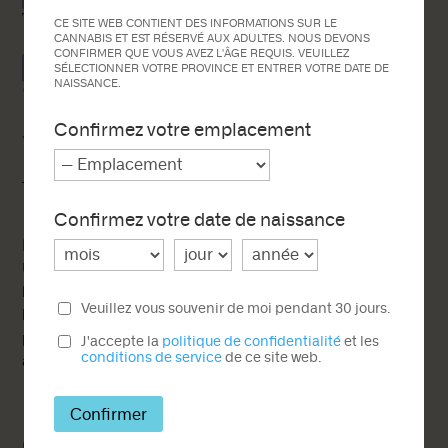
CE SITE WEB CONTIENT DES INFORMATIONS SUR LE
CANNABIS ET EST RÉSERVÉ AUX ADULTES. NOUS DEVONS
CONFIRMER QUE VOUS AVEZ L'ÂGE REQUIS. VEUILLEZ
SÉLECTIONNER VOTRE PROVINCE ET ENTRER VOTRE DATE DE
NAISSANCE.
Confirmez votre emplacement
* D’autres posologies sont également offertes sur demande.
Confirmez votre date de naissance
Meilleurs moments de consommation :
Une bouchée onctueuse et florale tout indiquée pour
le repos. Relaxante et apaisante, cette formule favorise
Veuillez vous souvenir de moi pendant 30 jours.
le sommeil. L’occurrence de CBN augmente la
perception d’apaisement et de bien-être sans pour
J'accepte la
politique de confidentialité
et les
conditions de service
de ce site web.
autant accroître l’effet psychotrope du produit.
Confirmer